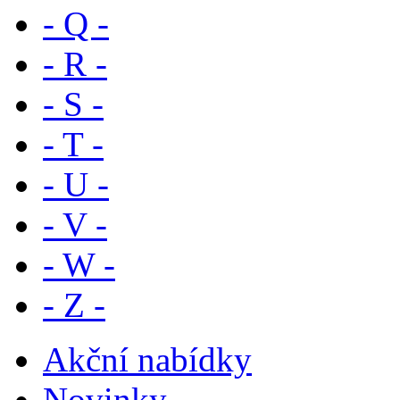
- Q -
- R -
- S -
- T -
- U -
- V -
- W -
- Z -
Akční nabídky
Novinky