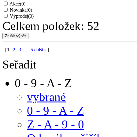
Akce
(0)
Novinka
(0)
Výprodej
(0)
Celkem položek:
52
|
1
|
2
|
3
…
|
5
další
»
|
Seřadit
0 - 9 - A - Z
vybrané
0 - 9 - A - Z
Z - A - 9 - 0