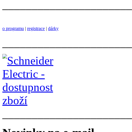
______________________
o programu
|
registrace
|
dárky
______________________
______________________