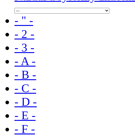
- " -
- 2 -
- 3 -
- A -
- B -
- C -
- D -
- E -
- F -