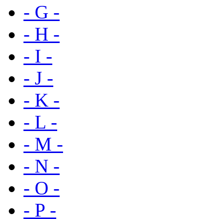
- G -
- H -
- I -
- J -
- K -
- L -
- M -
- N -
- O -
- P -