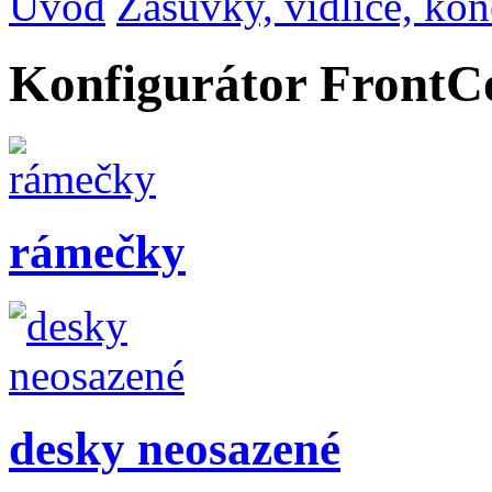
Úvod
Zásuvky, vidlice, ko
Konfigurátor Front
rámečky
desky neosazené