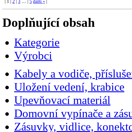
|
1
|
2
|
3
…
|
5
další
»
|
Doplňující obsah
Kategorie
Výrobci
Kabely a vodiče, přísluše
Uložení vedení, krabice
Upevňovací materiál
Domovní vypínače a zás
Zásuvky, vidlice, konekt