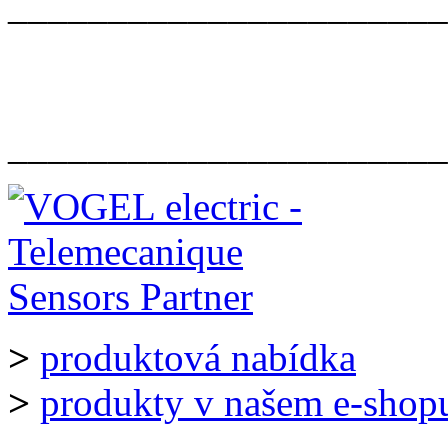
______________________
______________________
>
produktová nabídka
>
produkty v našem e-shop