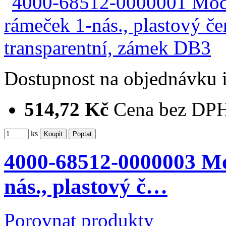
Dostupnost
na objednávku
514,72 Kč
Cena bez DP
ks
4000-68512-0000003 M
nás., plastový č…
Porovnat produkty