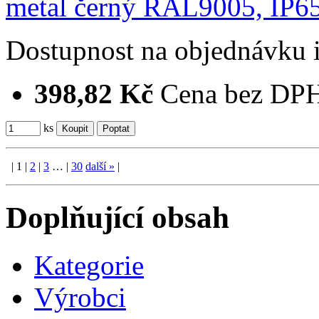
Dostupnost
na objednávku
398,82 Kč
Cena bez DP
ks
|
1
|
2
|
3
…
|
30
další
»
|
Doplňující obsah
Kategorie
Výrobci