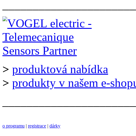
______________________
>
produktová nabídka
>
produkty v našem e-shop
______________________
o programu
|
registrace
|
dárky