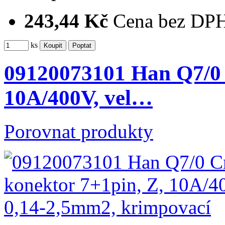
243,44 Kč
Cena bez DP
ks
09120073101 Han Q7/0 
10A/400V, vel…
Porovnat produkty