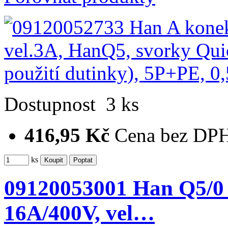
Dostupnost
3 ks
416,95 Kč
Cena bez DP
ks
09120053001 Han Q5/0 
16A/400V, vel…