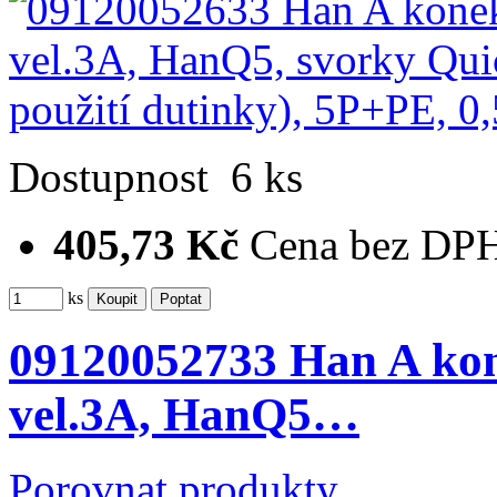
Dostupnost
6 ks
405,73 Kč
Cena bez DP
ks
09120052733 Han A kon
vel.3A, HanQ5…
Porovnat produkty