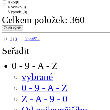
Akce
(0)
Novinka
(0)
Výprodej
(0)
Celkem položek:
360
|
1
|
2
|
3
…
|
30
další
»
|
Seřadit
0 - 9 - A - Z
vybrané
0 - 9 - A - Z
Z - A - 9 - 0
Od nejlevnějšího