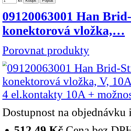
ks
09120063001 Han Brid-
konektorová vložka,…
Porovnat produkty
Dostupnost
na objednávku
512,49 Kč
Cena bez DP