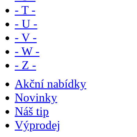
- T -
- U -
- V -
- W -
- Z -
Akční nabídky
Novinky
Náš tip
Výprodej