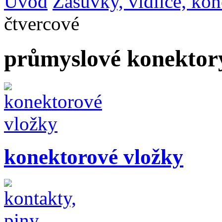
Úvod
Zásuvky, vidlice, ko
čtvercové
průmyslové konektory
konektorové vložky