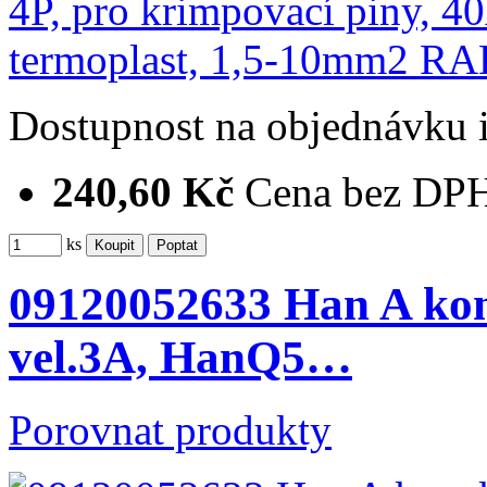
Dostupnost
na objednávku
240,60 Kč
Cena bez DP
ks
09120052633 Han A kon
vel.3A, HanQ5…
Porovnat produkty