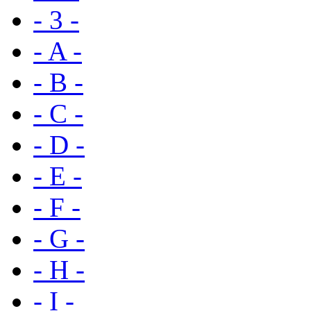
- 3 -
- A -
- B -
- C -
- D -
- E -
- F -
- G -
- H -
- I -