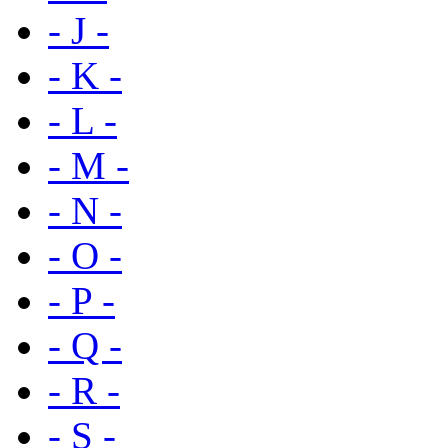
- J -
- K -
- L -
- M -
- N -
- O -
- P -
- Q -
- R -
- S -