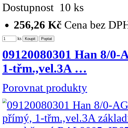
Dostupnost
10 ks
256,26 Kč
Cena bez DP
ks
09120080301 Han 8/0-A
1-třm.,vel.3A …
Porovnat produkty