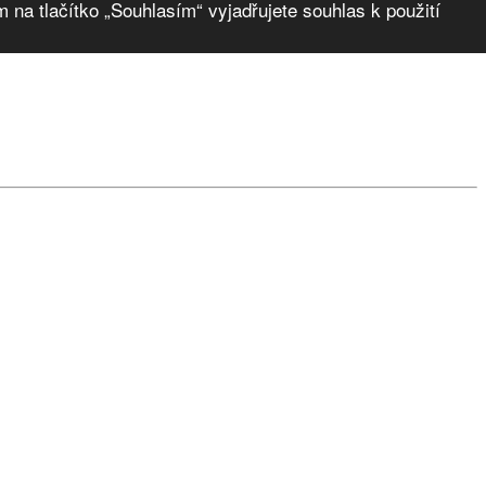
 na tlačítko „Souhlasím“ vyjadřujete souhlas k použití