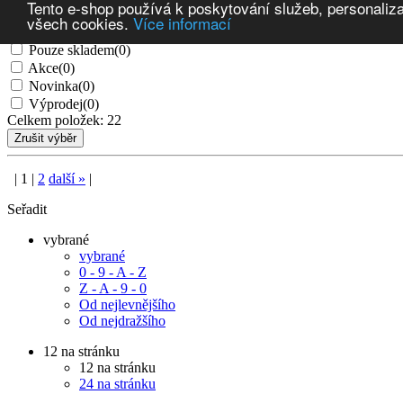
Tento e-shop používá k poskytování služeb, personaliza
všech cookies.
Více informací
Automatizace a detekce (22)
Pouze skladem
(0)
Akce
(0)
Novinka
(0)
Výprodej
(0)
Celkem položek:
22
|
1
|
2
další
»
|
Seřadit
vybrané
vybrané
0 - 9 - A - Z
Z - A - 9 - 0
Od nejlevnějšího
Od nejdražšího
12 na stránku
12 na stránku
24 na stránku