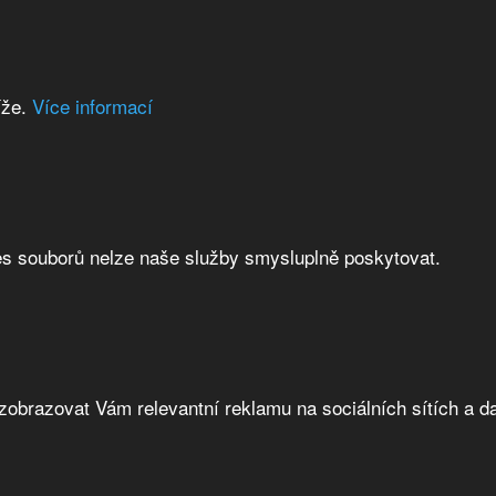
íže.
Více informací
es souborů nelze naše služby smysluplně poskytovat.
brazovat Vám relevantní reklamu na sociálních sítích a da