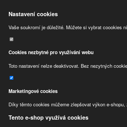
Nastavení cookies
Vaše soukromí je důležité. Můžete si vybrat coookies n
Přeskočit na hlavní obsah
/
Přeskočit na doplňující obsah
Obchodní podmínky
Registrace
O nás
Cookies nezbytné pro využívání webu
Kontakt
Toto nastavení nelze deaktivovat. Bez nezytných cooki
Zvolte měnu:
Marketingové cookies
Přihlásit uživatele
Díky těmto cookies můžeme zlepšovat výkon e-shopu, zo
Porovnat produkty
0
Úvod
Selet Itálie
Tento e-shop využívá cookies
Selet Itálie