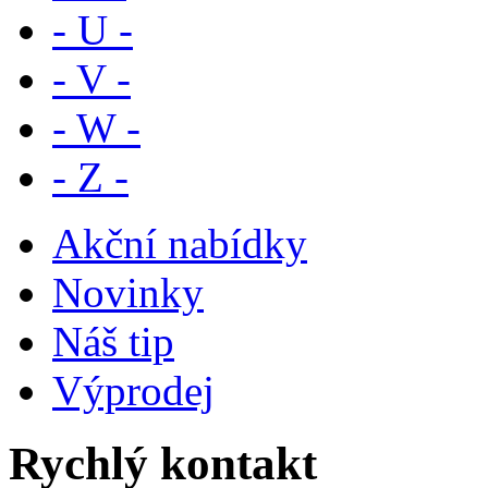
- U -
- V -
- W -
- Z -
Akční nabídky
Novinky
Náš tip
Výprodej
Rychlý kontakt