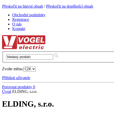
Přeskočit na hlavní obsah
/
Přeskočit na doplňující obsah
Obchodní podmínky
Registrace
O nás
Kontakt
Zvolte měnu:
Přihlásit uživatele
Porovnat produkty
0
Úvod
ELDING, s.r.o.
ELDING, s.r.o.