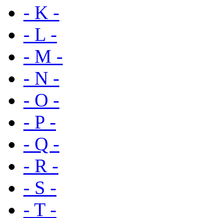
- K -
- L -
- M -
- N -
- O -
- P -
- Q -
- R -
- S -
- T -