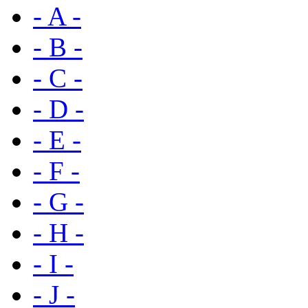
- A -
- B -
- C -
- D -
- E -
- F -
- G -
- H -
- I -
- J -