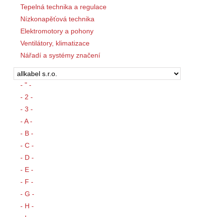
Tepelná technika a regulace
Nízkonapěťová technika
Elektromotory a pohony
Ventilátory, klimatizace
Nářadí a systémy značení
- " -
- 2 -
- 3 -
- A -
- B -
- C -
- D -
- E -
- F -
- G -
- H -