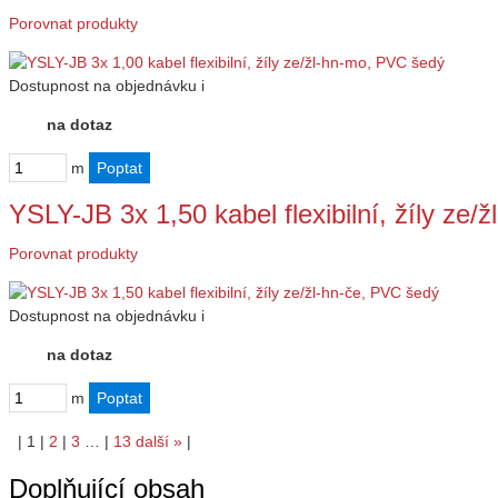
Porovnat produkty
Dostupnost
na objednávku
i
na dotaz
m
YSLY-JB 3x 1,50 kabel flexibilní, žíly ze
Porovnat produkty
Dostupnost
na objednávku
i
na dotaz
m
|
1
|
2
|
3
…
|
13
další
»
|
Doplňující obsah