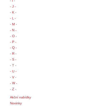
- I -
- J -
- K -
- L -
- M -
- N -
- O -
- P -
- Q -
- R -
- S -
- T -
- U -
- V -
- W -
- Z -
Akční nabídky
Novinky