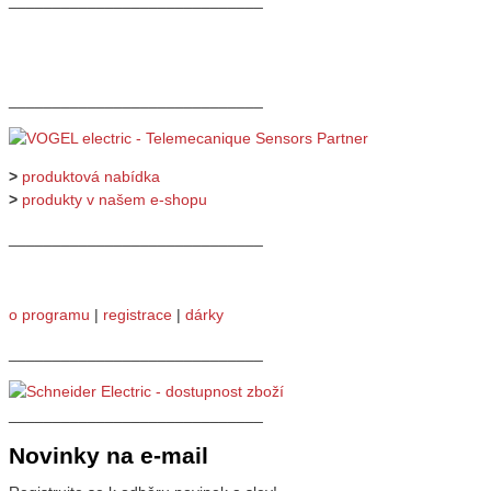
_____________________________
_____________________________
>
produktová nabídka
>
produkty v našem e-shopu
_____________________________
o programu
|
registrace
|
dárky
_____________________________
_____________________________
Novinky na e-mail