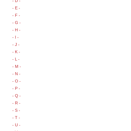
- D -
- E -
- F -
- G -
- H -
- I -
- J -
- K -
- L -
- M -
- N -
- O -
- P -
- Q -
- R -
- S -
- T -
- U -