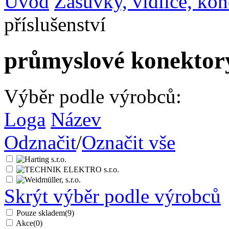
Úvod
Zásuvky, vidlice, ko
příslušenství
průmyslové konektory
Výběr podle výrobců:
Loga
Název
Odznačit
/
Označit vše
Skrýt výběr podle výrobců
Pouze skladem
(9)
Akce
(0)