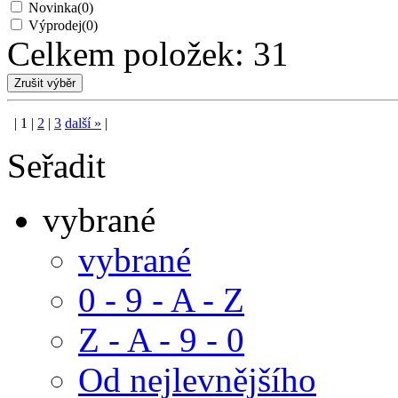
Novinka
(0)
Výprodej
(0)
Celkem položek:
31
|
1
|
2
|
3
další
»
|
Seřadit
vybrané
vybrané
0 - 9 - A - Z
Z - A - 9 - 0
Od nejlevnějšího