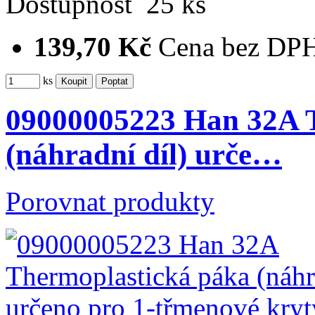
Dostupnost
25 ks
139,70 Kč
Cena bez DP
ks
09000005223 Han 32A 
(náhradní díl) urče…
Porovnat produkty