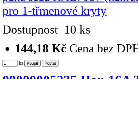
Dostupnost
10 ks
144,18 Kč
Cena bez DP
ks
09000005225 Han 16A T
RAL7037 (náhra…
Porovnat produkty