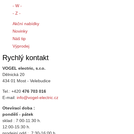
- W -
- Z -
Akční nabídky
Novinky
Náš tip
Výprodej
Rychlý kontakt
VOGEL electric, s.r.o.
Dělnická 20
434 01 Most - Velebudice
Tel.: +420
476 703 016
E-mail:
info@vogel-electric.cz
Otevírací doba :
pondělí - pátek
sklad : 7:00-11:30 h.
12:00-15:30 h.
prodejní odd.: 7:30-16:00 h.