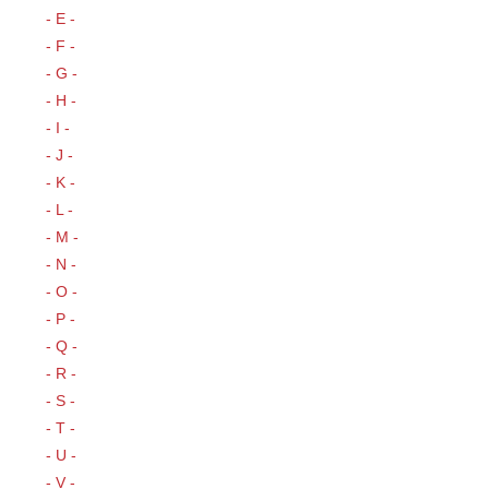
- E -
- F -
- G -
- H -
- I -
- J -
- K -
- L -
- M -
- N -
- O -
- P -
- Q -
- R -
- S -
- T -
- U -
- V -