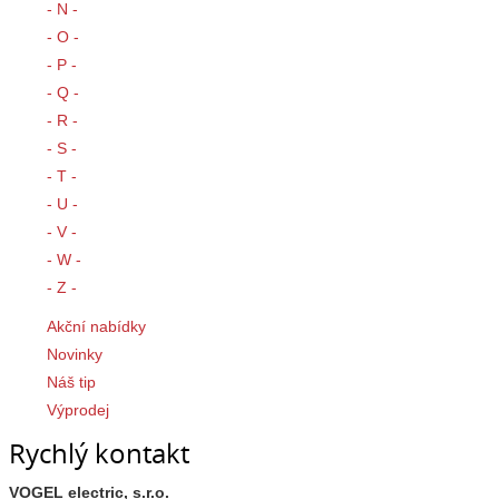
- N -
- O -
- P -
- Q -
- R -
- S -
- T -
- U -
- V -
- W -
- Z -
Akční nabídky
Novinky
Náš tip
Výprodej
Rychlý kontakt
VOGEL electric, s.r.o.