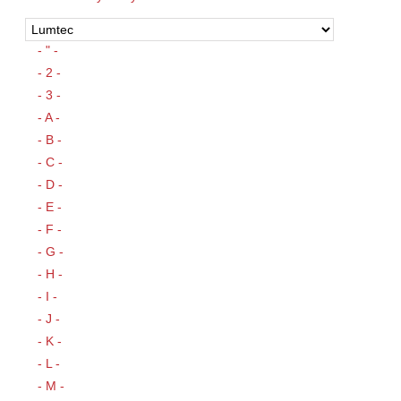
- " -
- 2 -
- 3 -
- A -
- B -
- C -
- D -
- E -
- F -
- G -
- H -
- I -
- J -
- K -
- L -
- M -