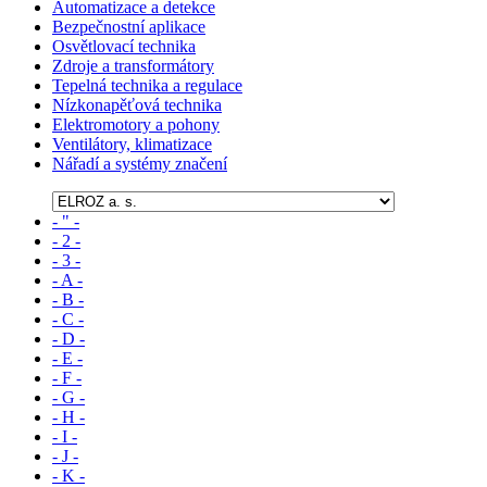
Automatizace a detekce
Bezpečnostní aplikace
Osvětlovací technika
Zdroje a transformátory
Tepelná technika a regulace
Nízkonapěťová technika
Elektromotory a pohony
Ventilátory, klimatizace
Nářadí a systémy značení
- " -
- 2 -
- 3 -
- A -
- B -
- C -
- D -
- E -
- F -
- G -
- H -
- I -
- J -
- K -