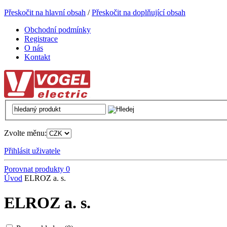
Přeskočit na hlavní obsah
/
Přeskočit na doplňující obsah
Obchodní podmínky
Registrace
O nás
Kontakt
Zvolte měnu:
Přihlásit uživatele
Porovnat produkty
0
Úvod
ELROZ a. s.
ELROZ a. s.