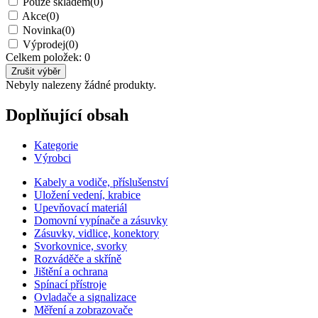
Pouze skladem
(0)
Akce
(0)
Novinka
(0)
Výprodej
(0)
Celkem položek:
0
Nebyly nalezeny žádné produkty.
Doplňující obsah
Kategorie
Výrobci
Kabely a vodiče, příslušenství
Uložení vedení, krabice
Upevňovací materiál
Domovní vypínače a zásuvky
Zásuvky, vidlice, konektory
Svorkovnice, svorky
Rozváděče a skříně
Jištění a ochrana
Spínací přístroje
Ovladače a signalizace
Měření a zobrazovače