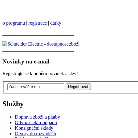
_____________________________
o programu
|
registrace
|
dárky
_____________________________
_____________________________
Novinky na e-mail
Registrujte se k odběru novinek a slev!
Služby
Doprava zboží a platby
Odvoz elektroodpadu
Konsignační sklady
Otvory do rozváděčů