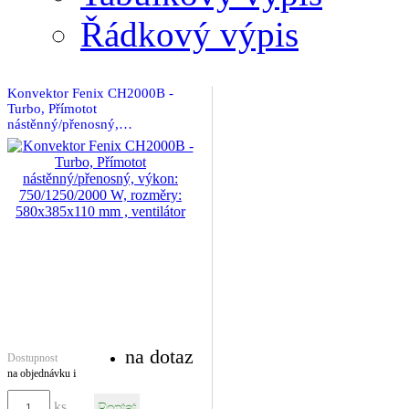
Řádkový výpis
Porovnat produkty
Konvektor Fenix CH2000B -
Turbo, Přímotot
nástěnný/přenosný,…
na dotaz
Dostupnost
na objednávku
i
ks