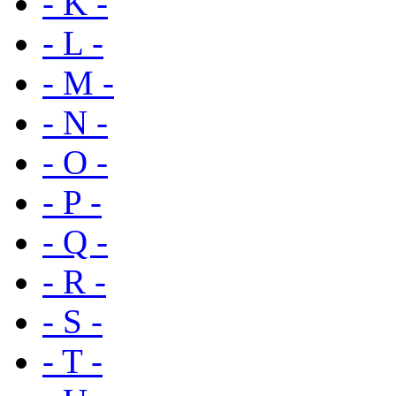
- K -
- L -
- M -
- N -
- O -
- P -
- Q -
- R -
- S -
- T -