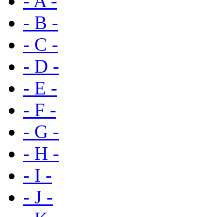
- A -
- B -
- C -
- D -
- E -
- F -
- G -
- H -
- I -
- J -