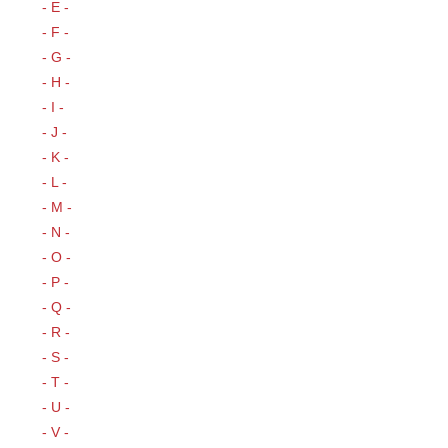
- E -
- F -
- G -
- H -
- I -
- J -
- K -
- L -
- M -
- N -
- O -
- P -
- Q -
- R -
- S -
- T -
- U -
- V -