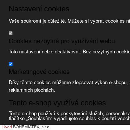
Nastavení cookies
Vaše soukromí je důležité. Můžete si vybrat coookies n
Přeskočit na hlavní obsah
/
Přeskočit na doplňující obsah
Obchodní podmínky
Cookies nezbytné pro využívání webu
Registrace
O nás
Toto nastavení nelze deaktivovat. Bez nezytných cooki
Kontakt
Marketingové cookies
Díky těmto cookies můžeme zlepšovat výkon e-shopu, zo
reklamních plochách.
Tento e-shop využívá cookies
Zvolte měnu:
Tento e-shop používá k poskytování služeb, personaliza
Přihlásit uživatele
tlačítko „Souhlasím“ vyjadřujete souhlas k použití všec
Porovnat produkty
0
Úvod
BOHEMIATEX, s.r.o.