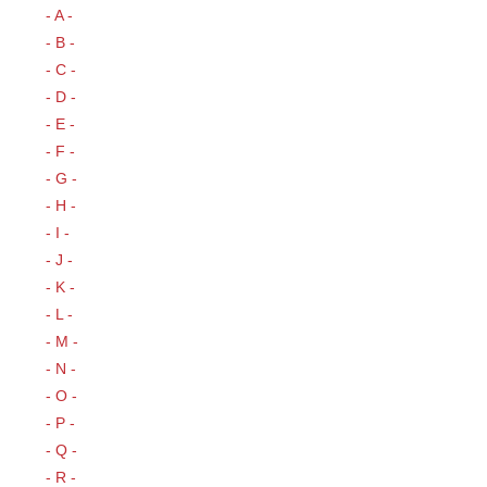
- A -
- B -
- C -
- D -
- E -
- F -
- G -
- H -
- I -
- J -
- K -
- L -
- M -
- N -
- O -
- P -
- Q -
- R -