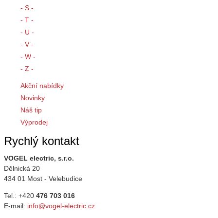
- S -
- T -
- U -
- V -
- W -
- Z -
Akční nabídky
Novinky
Náš tip
Výprodej
Rychlý kontakt
VOGEL electric, s.r.o.
Dělnická 20
434 01 Most - Velebudice
Tel.: +420
476 703 016
E-mail:
info@vogel-electric.cz