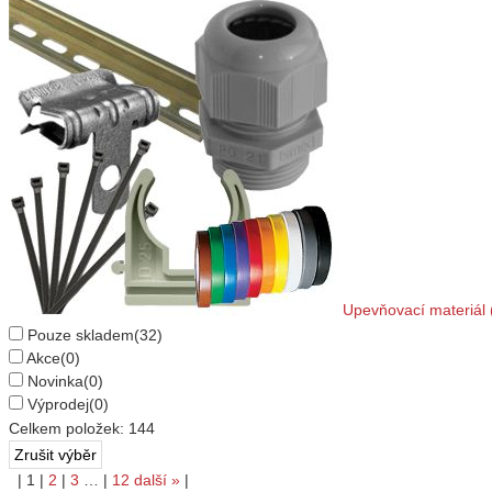
Upevňovací materiál 
Pouze skladem
(32)
Akce
(0)
Novinka
(0)
Výprodej
(0)
Celkem položek:
144
|
1
|
2
|
3
…
|
12
další
»
|