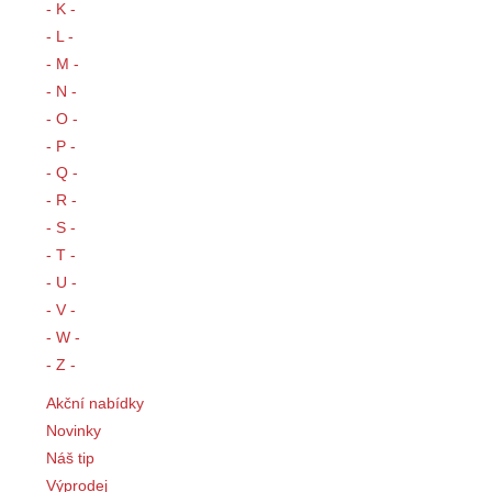
- K -
- L -
- M -
- N -
- O -
- P -
- Q -
- R -
- S -
- T -
- U -
- V -
- W -
- Z -
Akční nabídky
Novinky
Náš tip
Výprodej