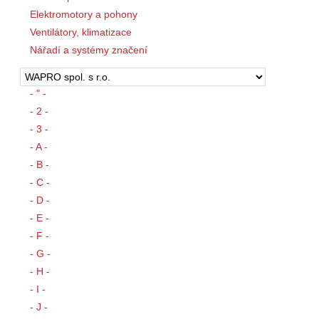
Elektromotory a pohony
Ventilátory, klimatizace
Nářadí a systémy značení
- " -
- 2 -
- 3 -
- A -
- B -
- C -
- D -
- E -
- F -
- G -
- H -
- I -
- J -