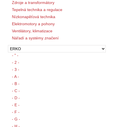
Zdroje a transformátory
Tepelná technika a regulace
Nízkonapěťová technika
Elektromotory a pohony
Ventilátory, klimatizace
Nářadí a systémy značení
- " -
- 2 -
- 3 -
- A -
- B -
- C -
- D -
- E -
- F -
- G -
- H -