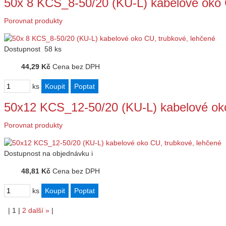
50x 8 KCS_8-50/20 (KU-L) kabelové oko 
Porovnat produkty
Dostupnost
58 ks
44,29 Kč
Cena bez DPH
ks
50x12 KCS_12-50/20 (KU-L) kabelové ok
Porovnat produkty
Dostupnost
na objednávku
i
48,81 Kč
Cena bez DPH
ks
|
1
|
2
další
»
|