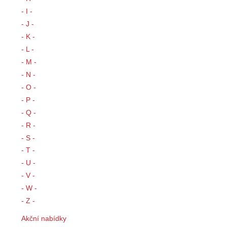
- I -
- J -
- K -
- L -
- M -
- N -
- O -
- P -
- Q -
- R -
- S -
- T -
- U -
- V -
- W -
- Z -
Akční nabídky