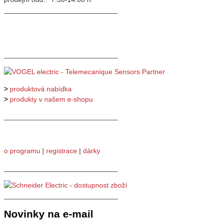
_____________________________
_____________________________
>
produktová nabídka
>
produkty v našem e-shopu
_____________________________
o programu
|
registrace
|
dárky
_____________________________
_____________________________
Novinky na e-mail