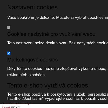
Nastavení cookies
Vaše soukromí je důležité. Můžete si vybrat coookies n
Přeskočit na hlavní obsah
/
Přeskočit na doplňující obsah
Obchodní podmínky
Cookies nezbytné pro využívání webu
Registrace
O nás
Toto nastavení nelze deaktivovat. Bez nezytných cooki
Kontakt
Marketingové cookies
Díky těmto cookies můžeme zlepšovat výkon e-shopu, zo
reklamních plochách.
Tento e-shop využívá cookies
Zvolte měnu:
Tento e-shop používá k poskytování služeb, personaliza
tlačítko „Souhlasím“ vyjadřujete souhlas k použití všec
Přihlásit uživatele
Porovnat produkty
0
Úvod
ERKO