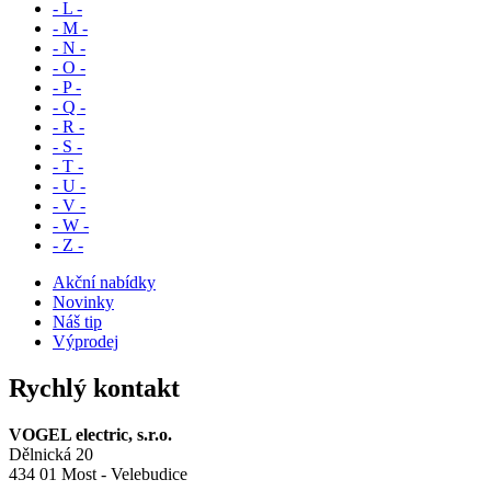
- L -
- M -
- N -
- O -
- P -
- Q -
- R -
- S -
- T -
- U -
- V -
- W -
- Z -
Akční nabídky
Novinky
Náš tip
Výprodej
Rychlý kontakt
VOGEL electric, s.r.o.
Dělnická 20
434 01 Most - Velebudice