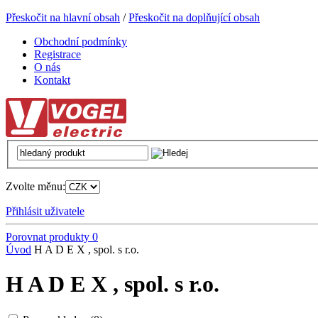
Přeskočit na hlavní obsah
/
Přeskočit na doplňující obsah
Obchodní podmínky
Registrace
O nás
Kontakt
Zvolte měnu:
Přihlásit uživatele
Porovnat produkty
0
Úvod
H A D E X , spol. s r.o.
H A D E X , spol. s r.o.