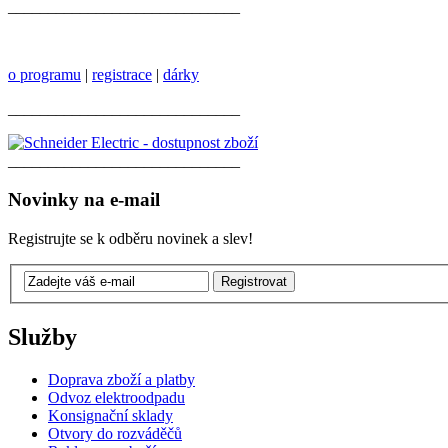
_____________________________
o programu
|
registrace
|
dárky
_____________________________
_____________________________
Novinky na e-mail
Registrujte se k odběru novinek a slev!
Služby
Doprava zboží a platby
Odvoz elektroodpadu
Konsignační sklady
Otvory do rozváděčů