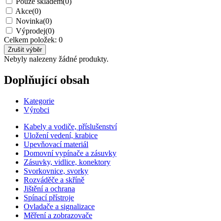
Pouze skladem
(0)
Akce
(0)
Novinka
(0)
Výprodej
(0)
Celkem položek:
0
Nebyly nalezeny žádné produkty.
Doplňující obsah
Kategorie
Výrobci
Kabely a vodiče, příslušenství
Uložení vedení, krabice
Upevňovací materiál
Domovní vypínače a zásuvky
Zásuvky, vidlice, konektory
Svorkovnice, svorky
Rozváděče a skříně
Jištění a ochrana
Spínací přístroje
Ovladače a signalizace
Měření a zobrazovače