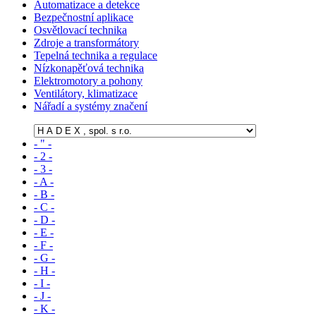
Automatizace a detekce
Bezpečnostní aplikace
Osvětlovací technika
Zdroje a transformátory
Tepelná technika a regulace
Nízkonapěťová technika
Elektromotory a pohony
Ventilátory, klimatizace
Nářadí a systémy značení
- " -
- 2 -
- 3 -
- A -
- B -
- C -
- D -
- E -
- F -
- G -
- H -
- I -
- J -
- K -