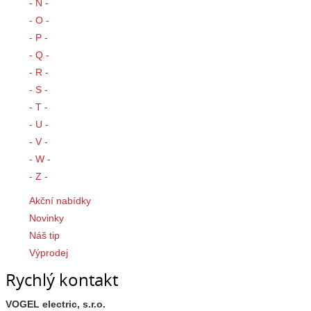
- N -
- O -
- P -
- Q -
- R -
- S -
- T -
- U -
- V -
- W -
- Z -
Akční nabídky
Novinky
Náš tip
Výprodej
Rychlý kontakt
VOGEL electric, s.r.o.