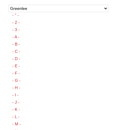
- " -
- 2 -
- 3 -
- A -
- B -
- C -
- D -
- E -
- F -
- G -
- H -
- I -
- J -
- K -
- L -
- M -