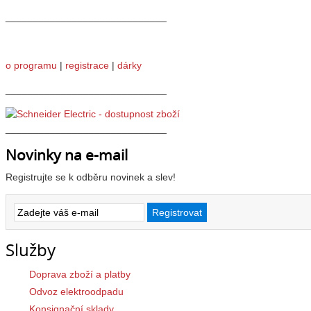
_____________________________
o programu
|
registrace
|
dárky
_____________________________
_____________________________
Novinky na e-mail
Registrujte se k odběru novinek a slev!
Služby
Doprava zboží a platby
Odvoz elektroodpadu
Konsignační sklady