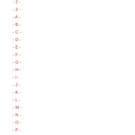
- 2 -
- 3 -
- A -
- B -
- C -
- D -
- E -
- F -
- G -
- H -
- I -
- J -
- K -
- L -
- M -
- N -
- O -
- P -