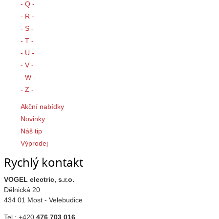
- Q -
- R -
- S -
- T -
- U -
- V -
- W -
- Z -
Akční nabídky
Novinky
Náš tip
Výprodej
Rychlý kontakt
VOGEL electric, s.r.o.
Dělnická 20
434 01 Most - Velebudice
Tel.: +420
476 703 016