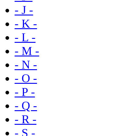
- J -
- K -
- L -
- M -
- N -
- O -
- P -
- Q -
- R -
- S -