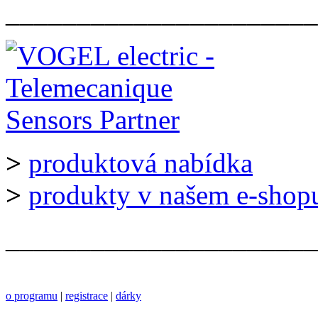
______________________
>
produktová nabídka
>
produkty v našem e-shop
______________________
o programu
|
registrace
|
dárky