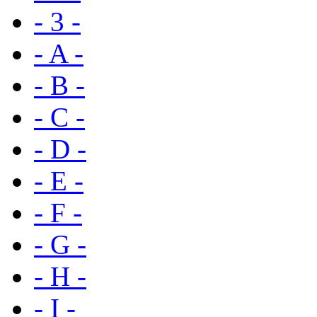
- 3 -
- A -
- B -
- C -
- D -
- E -
- F -
- G -
- H -
- I -