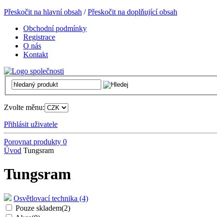
Přeskočit na hlavní obsah
/
Přeskočit na doplňující obsah
Obchodní podmínky
Registrace
O nás
Kontakt
Zvolte měnu:
Přihlásit uživatele
Porovnat produkty
0
Úvod
Tungsram
Tungsram
Osvětlovací technika (4)
Pouze skladem
(2)