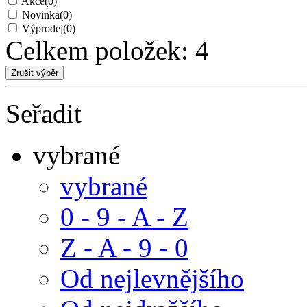
Akce
(0)
Novinka
(0)
Výprodej
(0)
Celkem položek:
4
Seřadit
vybrané
vybrané
0 - 9 - A - Z
Z - A - 9 - 0
Od nejlevnějšího