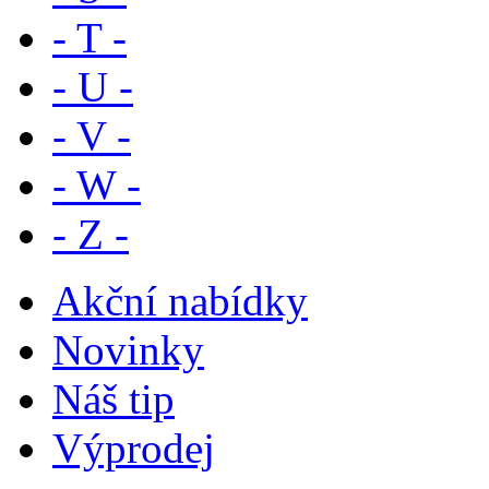
- T -
- U -
- V -
- W -
- Z -
Akční nabídky
Novinky
Náš tip
Výprodej