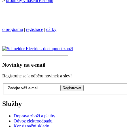
>
produkty v našem e-shopu
_____________________________
o programu
|
registrace
|
dárky
_____________________________
_____________________________
Novinky na e-mail
Registrujte se k odběru novinek a slev!
Služby
Doprava zboží a platby
Odvoz elektroodpadu
Konsignační sklady