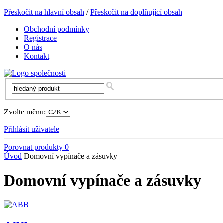
Přeskočit na hlavní obsah
/
Přeskočit na doplňující obsah
Obchodní podmínky
Registrace
O nás
Kontakt
Zvolte měnu:
Přihlásit uživatele
Porovnat produkty
0
Úvod
Domovní vypínače a zásuvky
Domovní vypínače a zásuvky