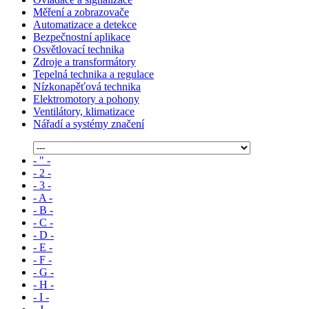
Měření a zobrazovače
Automatizace a detekce
Bezpečnostní aplikace
Osvětlovací technika
Zdroje a transformátory
Tepelná technika a regulace
Nízkonapěťová technika
Elektromotory a pohony
Ventilátory, klimatizace
Nářadí a systémy značení
- " -
- 2 -
- 3 -
- A -
- B -
- C -
- D -
- E -
- F -
- G -
- H -
- I -