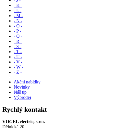
- J -
- K -
- L -
- M -
- N -
- O -
- P -
- Q -
- R -
- S -
- T -
- U -
- V -
- W -
- Z -
Akční nabídky
Novinky
Náš tip
Výprodej
Rychlý kontakt
VOGEL electric, s.r.o.
Dělnická 20