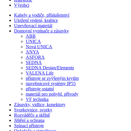
Výrobci
Kabely a vodiče, příslušenství
Uložení vedení, krabice
Upevňovací materiál
Domovní vypínače a zásuvky
ABB
UNICA
Nová UNICA
ANYA
ASFORA
SEDNA
SEDNA Design/Elements
VALENA Life
přístroje se zvýšeným krytím
stavebnicové systémy IP55
přístroje ostatní
materiál pro pohybl. přívody
VF technika
Zásuvky, vidlice, konektory
Svorkovnice, svorky
Rozváděče a skříně
Jištění a ochrana
Spínací přístroje
Ovladače a signalizace