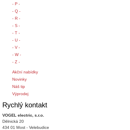
- P -
- Q -
- R -
- S -
- T -
- U -
- V -
- W -
- Z -
Akční nabídky
Novinky
Náš tip
Výprodej
Rychlý kontakt
VOGEL electric, s.r.o.
Dělnická 20
434 01 Most - Velebudice