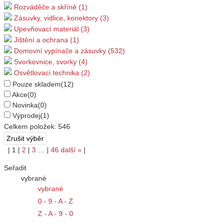
Rozváděče a skříně (1)
Zásuvky, vidlice, konektory (3)
Upevňovací materiál (3)
Jištění a ochrana (1)
Domovní vypínače a zásuvky (532)
Svorkovnice, svorky (4)
Osvětlovací technika (2)
Pouze skladem
(12)
Akce
(0)
Novinka
(0)
Výprodej
(1)
Celkem položek:
546
|
1
|
2
|
3
…
|
46
další
»
|
Seřadit
vybrané
vybrané
0 - 9 - A - Z
Z - A - 9 - 0