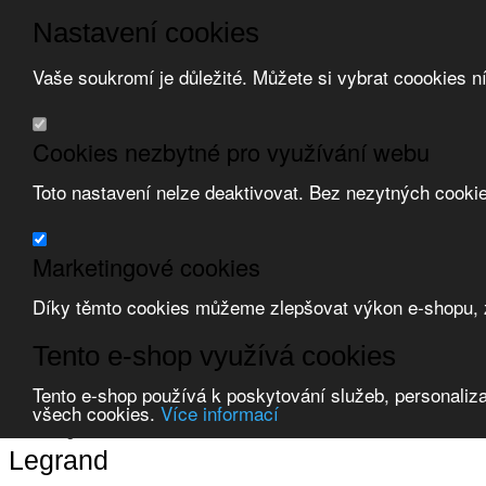
Nastavení cookies
Vaše soukromí je důležité. Můžete si vybrat coookies n
Přeskočit na hlavní obsah
/
Přeskočit na doplňující obsah
Obchodní podmínky
Cookies nezbytné pro využívání webu
Registrace
O nás
Toto nastavení nelze deaktivovat. Bez nezytných cooki
Kontakt
Marketingové cookies
Díky těmto cookies můžeme zlepšovat výkon e-shopu, zo
Zvolte měnu:
Tento e-shop využívá cookies
Přihlásit uživatele
Tento e-shop používá k poskytování služeb, personaliza
Porovnat produkty
0
všech cookies.
Více informací
Úvod
Legrand
Legrand