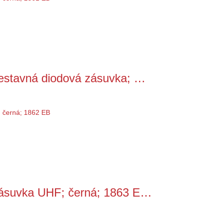
stavná diodová zásuvka; …
ásuvka UHF; černá; 1863 E…