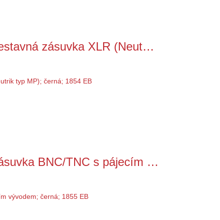
estavná zásuvka XLR (Neut…
ásuvka BNC/TNC s pájecím …