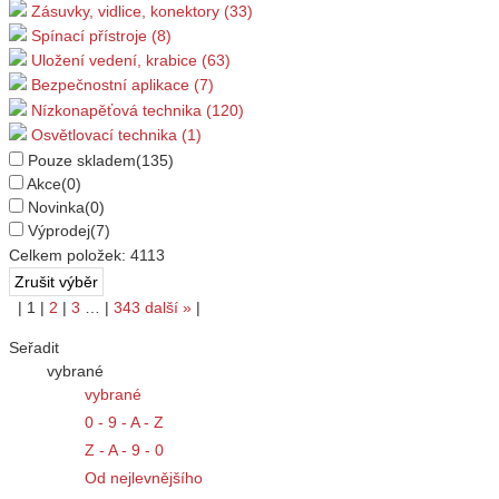
Zásuvky, vidlice, konektory (33)
Spínací přístroje (8)
Uložení vedení, krabice (63)
Bezpečnostní aplikace (7)
Nízkonapěťová technika (120)
Osvětlovací technika (1)
Pouze skladem
(135)
Akce
(0)
Novinka
(0)
Výprodej
(7)
Celkem položek:
4113
|
1
|
2
|
3
…
|
343
další
»
|
Seřadit
vybrané
vybrané
0 - 9 - A - Z
Z - A - 9 - 0
Od nejlevnějšího