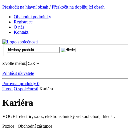
Přeskočit na hlavní obsah
/
Přeskočit na doplňující obsah
Obchodní podmínky
Registrace
O nás
Kontakt
Zvolte měnu:
Přihlásit uživatele
Porovnat produkty
0
Úvod
O společnosti
Kariéra
Kariéra
VOGEL electric, s.r.o., elektrotechnický velkoobchod, hledá :
Pozice : Obchodní zástupce