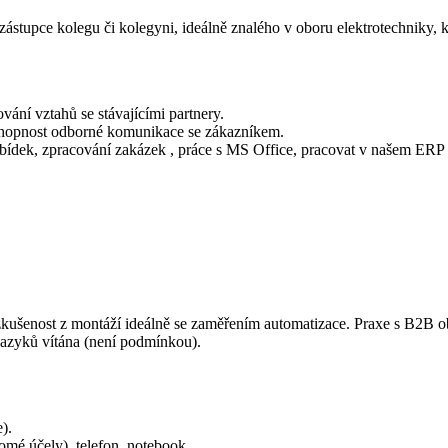
stupce kolegu či kolegyni, ideálně znalého v oboru elektrotechniky, k
vání vztahů se stávajícími partnery.
chopnost odborné komunikace se zákazníkem.
nabídek, zpracování zakázek , práce s MS Office, pracovat v našem E
zkušenost z montáží ideálně se zaměřením automatizace. Praxe s B2B 
jazyků vítána (není podmínkou).
).
omé účely), telefon, notebook.