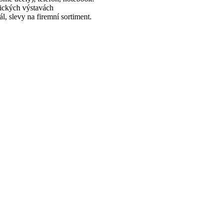
nických výstavách
, slevy na firemní sortiment.
z
is na email
roman.strnad@vogel-electric.cz
. Posoudíme, jestli vaše kva