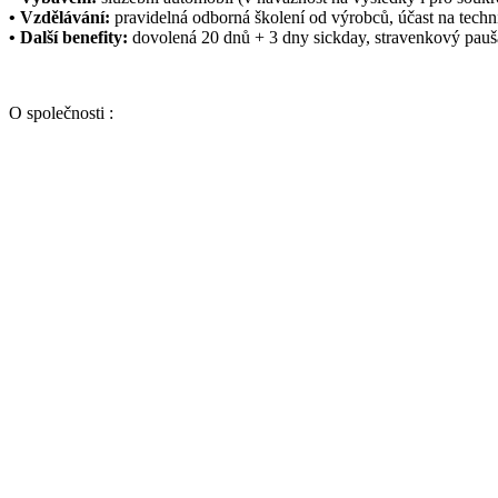
• Vzdělávání:
pravidelná odborná školení od výrobců, účast na tech
• Další benefity:
dovolená 20 dnů + 3 dny sickday, stravenkový paušál
O společnosti :
https://www.elektrotechnika-shop.cz/o-spolecnosti
Váš životopis můžete zaslat na email :
roman.strnad@vogel-electric.c
V současné době nemáme žádnou další volnou pracovní pozici.
Pokud ale máte zájem pracovat v naší firmě, zašlete nám Váš životop
pozice Vás budeme kontaktovat.
Doplňující obsah
Kategorie
Výrobci
Kabely a vodiče, příslušenství
Uložení vedení, krabice
Upevňovací materiál