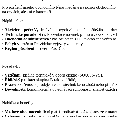
Pro posílení našeho obchodního týmu hledáme na pozici obchodního zá
na cestách, ale ani v kanceláři.
Náplň práce:
•
Akvizice a péče:
Vyhledávání nových zákazníků a příležitostí, udržo
•
Technické poradenství:
Prezentace novinek přímo u zákazníků, s
•
Obchodní administrativa
: znalost práce s PC, tvorba cenových 
•
Pohyb v terénu:
Pravidelné výjezdy za klienty.
•
Region působení :
severní část Čech
Požadavky:
•
Vzdělání:
ideálně technické v oboru elektro (SOU/SŠ/VŠ).
•
Řidičský průkaz:
skupina B (aktivní řidič).
•
Praxe:
zkušenost s prodejem elektrotechnického zboží nebo přímá 
•
Dovednosti:
komunikační a vyjednávací schopnosti, znalost cizích 
Nabídka a benefity:
• Mzdové ohodnocení:
fixní plat + motivační složka (provize z marže
• Vybavení:
služební automobil (v návaznost na výsledky i pro soukr