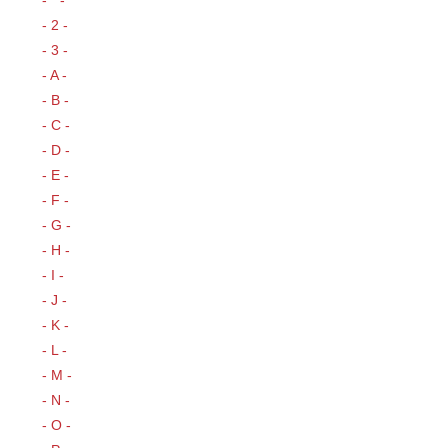
- 2 -
- 3 -
- A -
- B -
- C -
- D -
- E -
- F -
- G -
- H -
- I -
- J -
- K -
- L -
- M -
- N -
- O -