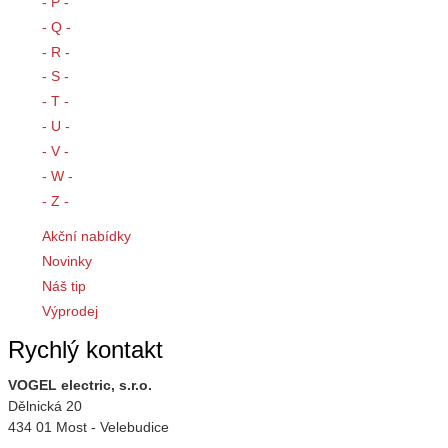
- P -
- Q -
- R -
- S -
- T -
- U -
- V -
- W -
- Z -
Akční nabídky
Novinky
Náš tip
Výprodej
Rychlý kontakt
VOGEL electric, s.r.o.
Dělnická 20
434 01 Most - Velebudice