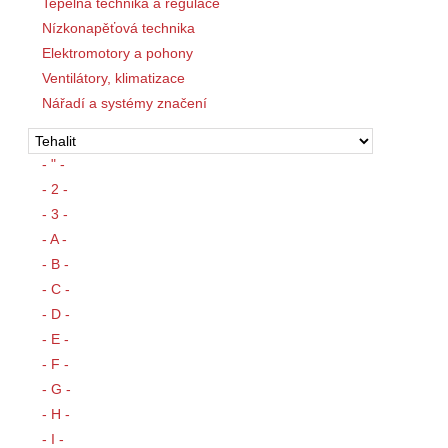
Tepelná technika a regulace
Nízkonapěťová technika
Elektromotory a pohony
Ventilátory, klimatizace
Nářadí a systémy značení
- " -
- 2 -
- 3 -
- A -
- B -
- C -
- D -
- E -
- F -
- G -
- H -
- I -