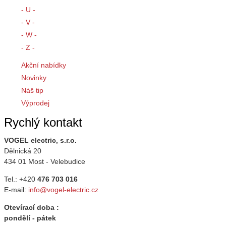
- U -
- V -
- W -
- Z -
Akční nabídky
Novinky
Náš tip
Výprodej
Rychlý kontakt
VOGEL electric, s.r.o.
Dělnická 20
434 01 Most - Velebudice
Tel.: +420
476 703 016
E-mail:
info@vogel-electric.cz
Otevírací doba :
pondělí - pátek