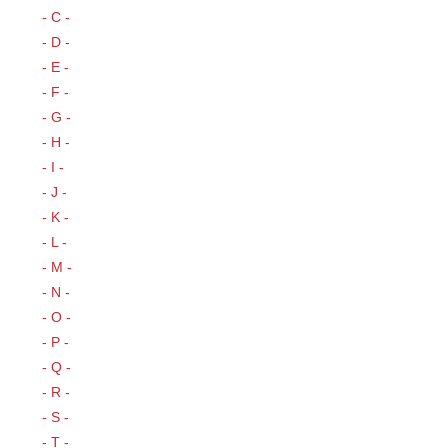
- C -
- D -
- E -
- F -
- G -
- H -
- I -
- J -
- K -
- L -
- M -
- N -
- O -
- P -
- Q -
- R -
- S -
- T -