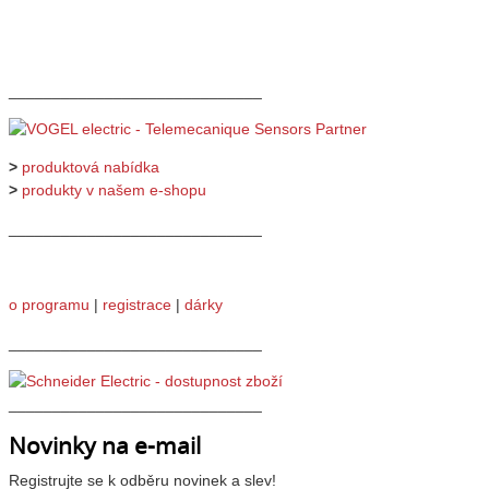
_____________________________
>
produktová nabídka
>
produkty v našem e-shopu
_____________________________
o programu
|
registrace
|
dárky
_____________________________
_____________________________
Novinky na e-mail
Registrujte se k odběru novinek a slev!