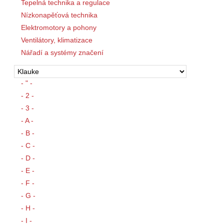
Tepelná technika a regulace
Nízkonapěťová technika
Elektromotory a pohony
Ventilátory, klimatizace
Nářadí a systémy značení
- " -
- 2 -
- 3 -
- A -
- B -
- C -
- D -
- E -
- F -
- G -
- H -
- I -