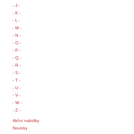
- J -
- K -
- L -
- M -
- N -
- O -
- P -
- Q -
- R -
- S -
- T -
- U -
- V -
- W -
- Z -
Akční nabídky
Novinky