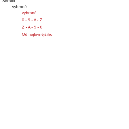
Seřadit
vybrané
vybrané
0 - 9 - A - Z
Z - A - 9 - 0
Od nejlevnějšího
Od nejdražšího
12 na stránku
12 na stránku
Typy katalogů
Obrázkový výpis
Tabulkový výpis
Řádkový výpis
ZEKAN 1 kabelový žlab s víkem, š 100,
Porovnat produkty
Dostupnost
na objednávku
i