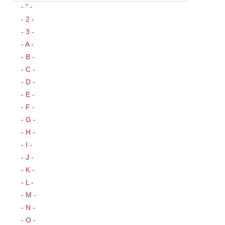
- " -
- 2 -
- 3 -
- A -
- B -
- C -
- D -
- E -
- F -
- G -
- H -
- I -
- J -
- K -
- L -
- M -
- N -
- O -