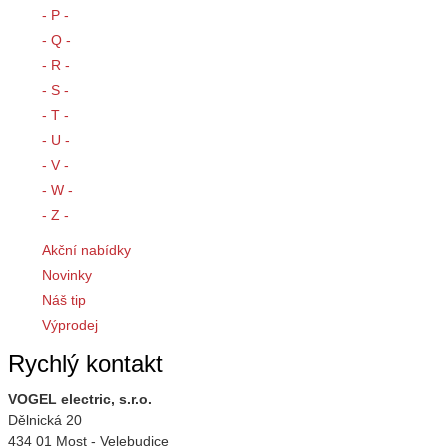
- P -
- Q -
- R -
- S -
- T -
- U -
- V -
- W -
- Z -
Akční nabídky
Novinky
Náš tip
Výprodej
Rychlý kontakt
VOGEL electric, s.r.o.
Dělnická 20
434 01 Most - Velebudice