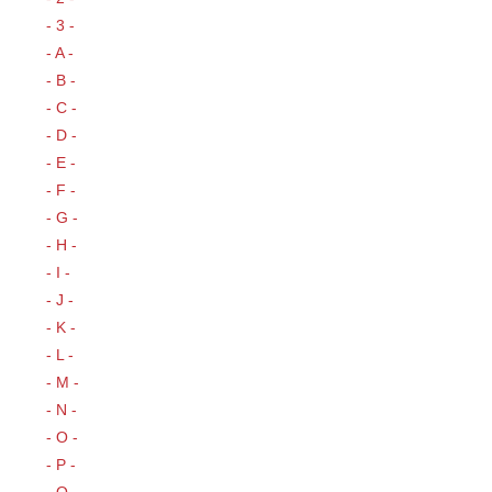
- 3 -
- A -
- B -
- C -
- D -
- E -
- F -
- G -
- H -
- I -
- J -
- K -
- L -
- M -
- N -
- O -
- P -
- Q -