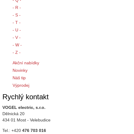
- R -
- S -
- T -
- U -
- V -
- W -
- Z -
Akční nabídky
Novinky
Náš tip
Výprodej
Rychlý kontakt
VOGEL electric, s.r.o.
Dělnická 20
434 01 Most - Velebudice
Tel.: +420
476 703 016