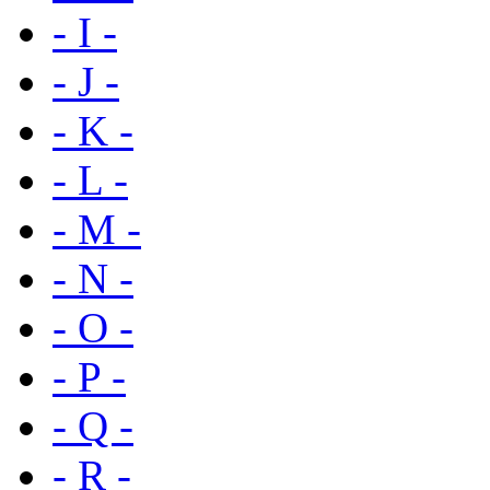
- I -
- J -
- K -
- L -
- M -
- N -
- O -
- P -
- Q -
- R -