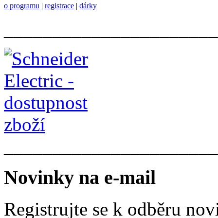
o programu
|
registrace
|
dárky
______________________
______________________
Novinky na e-mail
Registrujte se k odběru nov