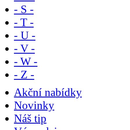
- S -
- T -
- U -
- V -
- W -
- Z -
Akční nabídky
Novinky
Náš tip