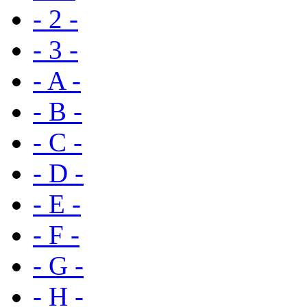
- 2 -
- 3 -
- A -
- B -
- C -
- D -
- E -
- F -
- G -
- H -