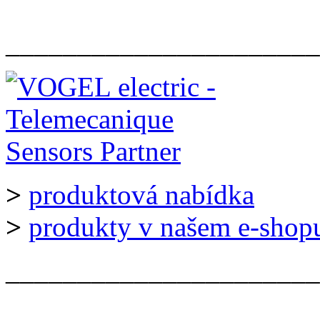
______________________
>
produktová nabídka
>
produkty v našem e-shop
______________________