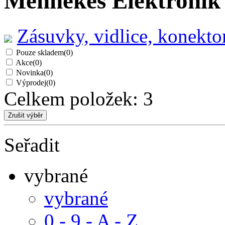
Mennekes Elektroni
Zásuvky, vidlice, konekto
Pouze skladem
(0)
Akce
(0)
Novinka
(0)
Výprodej
(0)
Celkem položek:
3
Seřadit
vybrané
vybrané
0 - 9 - A - Z