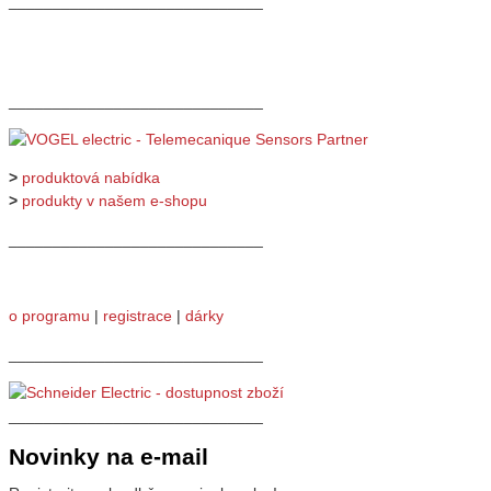
_____________________________
_____________________________
>
produktová nabídka
>
produkty v našem e-shopu
_____________________________
o programu
|
registrace
|
dárky
_____________________________
_____________________________
Novinky na e-mail