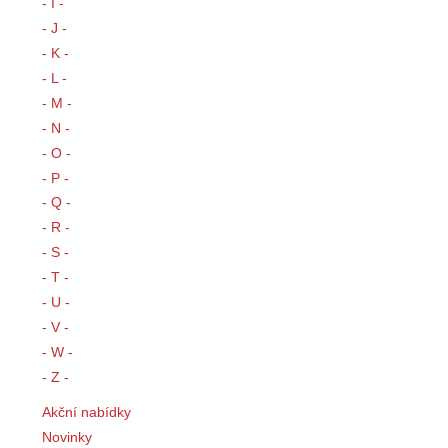
- I -
- J -
- K -
- L -
- M -
- N -
- O -
- P -
- Q -
- R -
- S -
- T -
- U -
- V -
- W -
- Z -
Akční nabídky
Novinky