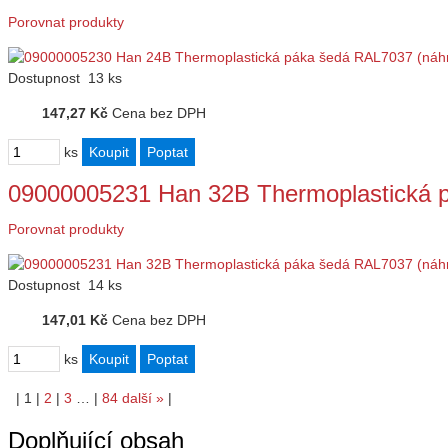
Porovnat produkty
Dostupnost
13 ks
147,27 Kč
Cena bez DPH
ks
09000005231 Han 32B Thermoplastická 
Porovnat produkty
Dostupnost
14 ks
147,01 Kč
Cena bez DPH
ks
|
1
|
2
|
3
…
|
84
další
»
|
Doplňující obsah