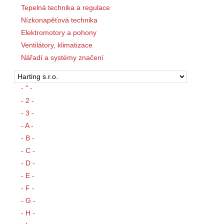
Tepelná technika a regulace
Nízkonapěťová technika
Elektromotory a pohony
Ventilátory, klimatizace
Nářadí a systémy značení
- " -
- 2 -
- 3 -
- A -
- B -
- C -
- D -
- E -
- F -
- G -
- H -