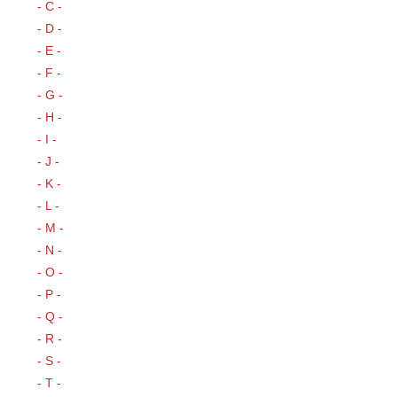
- C -
- D -
- E -
- F -
- G -
- H -
- I -
- J -
- K -
- L -
- M -
- N -
- O -
- P -
- Q -
- R -
- S -
- T -