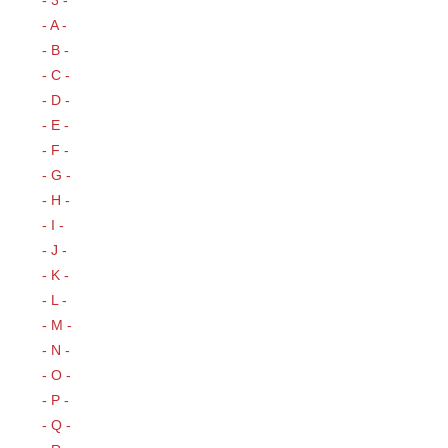
- A -
- B -
- C -
- D -
- E -
- F -
- G -
- H -
- I -
- J -
- K -
- L -
- M -
- N -
- O -
- P -
- Q -