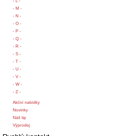
- L -
- M -
- N -
- O -
- P -
- Q -
- R -
- S -
- T -
- U -
- V -
- W -
- Z -
Akční nabídky
Novinky
Náš tip
Výprodej