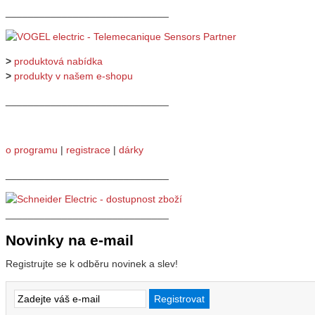
_____________________________
>
produktová nabídka
>
produkty v našem e-shopu
_____________________________
o programu
|
registrace
|
dárky
_____________________________
_____________________________
Novinky na e-mail
Registrujte se k odběru novinek a slev!