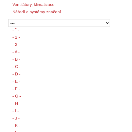
Ventilátory, klimatizace
Nářadí a systémy značení
- " -
- 2 -
- 3 -
- A -
- B -
- C -
- D -
- E -
- F -
- G -
- H -
- I -
- J -
- K -