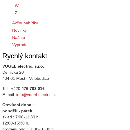
- W -
- Z -
Akční nabídky
Novinky
Náš tip
Výprodej
Rychlý kontakt
VOGEL electric, s.r.o.
Dělnická 20
434 01 Most - Velebudice
Tel.: +420
476 703 016
E-mail:
info@vogel-electric.cz
Otevírací doba :
pondělí - pátek
sklad : 7:00-11:30 h.
12:00-15:30 h.
prodejní odd.: 7:30-16:00 h.