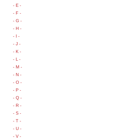
- E -
- F -
- G -
- H -
- I -
- J -
- K -
- L -
- M -
- N -
- O -
- P -
- Q -
- R -
- S -
- T -
- U -
- V -