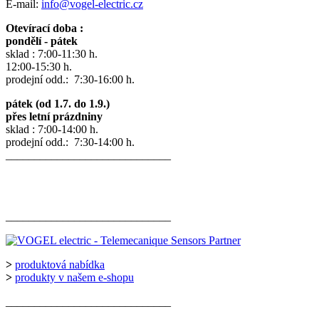
E-mail:
info@vogel-electric.cz
Otevírací doba :
pondělí - pátek
sklad : 7:00-11:30 h.
12:00-15:30 h.
prodejní odd.: 7:30-16:00 h.
pátek (od 1.7. do 1.9.)
přes letní prázdniny
sklad : 7:00-14:00 h.
prodejní odd.: 7:30-14:00 h.
_____________________________
_____________________________
>
produktová nabídka
>
produkty v našem e-shopu
_____________________________