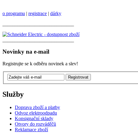
o programu
|
registrace
|
dárky
_____________________________
_____________________________
Novinky na e-mail
Registrujte se k odběru novinek a slev!
Služby
Doprava zboží a platby
Odvoz elektroodpadu
Konsignační sklady
Otvory do rozváděčů
Reklamace zboží