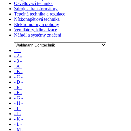
Osvětlovací technika
Zdroje a transformátory
Tepelná technika a regulace
Nízkonapěťová technika
Elektromotory a pohony
Ventilátory, klimatizace
Nářadí a systémy značení
- " -
- 2 -
- 3 -
- A -
- B -
- C -
- D -
- E -
- F -
- G -
- H -
- I -
- J -
- K -
- L -
- M -