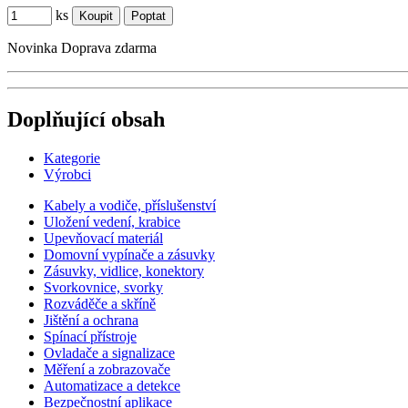
ks
Novinka
Doprava zdarma
Doplňující obsah
Kategorie
Výrobci
Kabely a vodiče, příslušenství
Uložení vedení, krabice
Upevňovací materiál
Domovní vypínače a zásuvky
Zásuvky, vidlice, konektory
Svorkovnice, svorky
Rozváděče a skříně
Jištění a ochrana
Spínací přístroje
Ovladače a signalizace
Měření a zobrazovače
Automatizace a detekce
Bezpečnostní aplikace