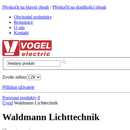
Přeskočit na hlavní obsah
/
Přeskočit na doplňující obsah
Obchodní podmínky
Registrace
O nás
Kontakt
Zvolte měnu:
Přihlásit uživatele
Porovnat produkty
0
Úvod
Waldmann Lichttechnik
Waldmann Lichttechnik