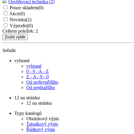
Osvětlovací technika (2)
Pouze skladem
(0)
Akce
(0)
Novinka
(2)
Výprodej
(0)
Celkem položek:
2
Seřadit
vybrané
vybrané
0 - 9 - A - Z
Z - A - 9 - 0
Od nejlevnějšího
Od nejdražšího
12 na stránku
12 na stránku
Typy katalogů
Obrázkový výpis
Tabulkový výpis
Řádkový výpis