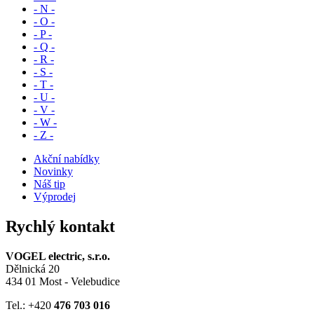
- N -
- O -
- P -
- Q -
- R -
- S -
- T -
- U -
- V -
- W -
- Z -
Akční nabídky
Novinky
Náš tip
Výprodej
Rychlý kontakt
VOGEL electric, s.r.o.
Dělnická 20
434 01 Most - Velebudice
Tel.: +420
476 703 016