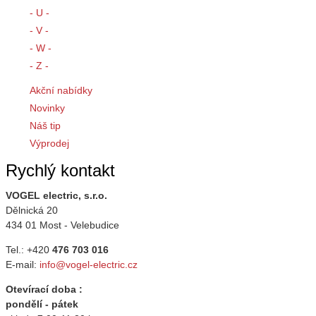
- U -
- V -
- W -
- Z -
Akční nabídky
Novinky
Náš tip
Výprodej
Rychlý kontakt
VOGEL electric, s.r.o.
Dělnická 20
434 01 Most - Velebudice
Tel.: +420
476 703 016
E-mail:
info@vogel-electric.cz
Otevírací doba :
pondělí - pátek