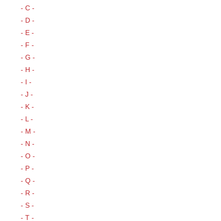
- C -
- D -
- E -
- F -
- G -
- H -
- I -
- J -
- K -
- L -
- M -
- N -
- O -
- P -
- Q -
- R -
- S -
- T -