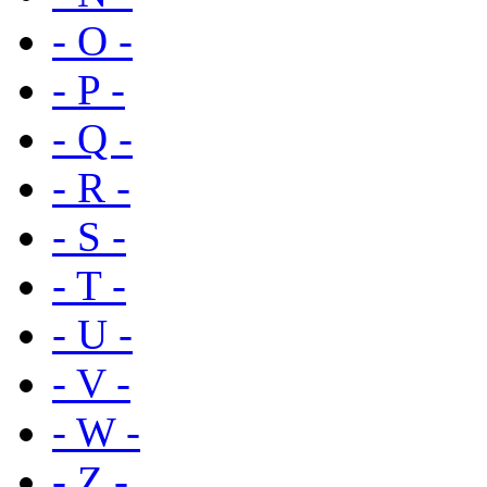
- O -
- P -
- Q -
- R -
- S -
- T -
- U -
- V -
- W -
- Z -