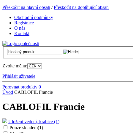
Přeskočit na hlavní obsah
/
Přeskočit na doplňující obsah
Obchodní podmínky
Registrace
O nás
Kontakt
Zvolte měnu:
Přihlásit uživatele
Porovnat produkty
0
Úvod
CABLOFIL Francie
CABLOFIL Francie
Uložení vedení, krabice (1)
Pouze skladem
(1)