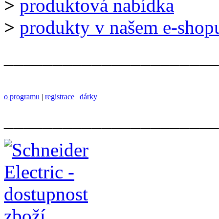
>
produktová nabídka
>
produkty v našem e-shop
______________________
o programu
|
registrace
|
dárky
______________________