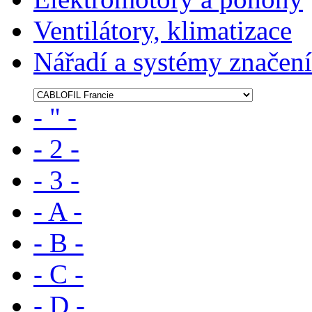
Ventilátory, klimatizace
Nářadí a systémy značení
- " -
- 2 -
- 3 -
- A -
- B -
- C -
- D -