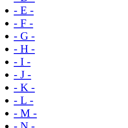
- E -
- F -
- G -
- H -
- I -
- J -
- K -
- L -
- M -
- N -