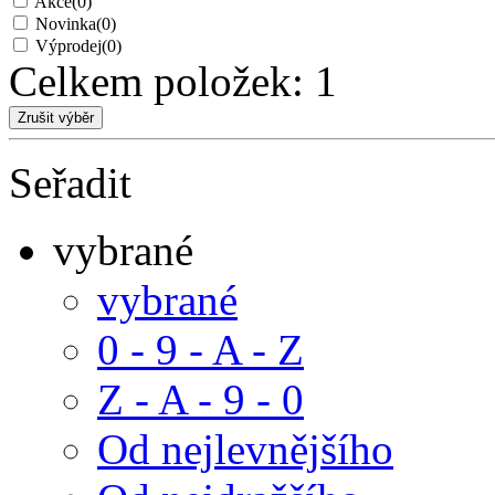
Akce
(0)
Novinka
(0)
Výprodej
(0)
Celkem položek:
1
Seřadit
vybrané
vybrané
0 - 9 - A - Z
Z - A - 9 - 0
Od nejlevnějšího