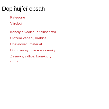
Doplňující obsah
Kategorie
Výrobci
Kabely a vodiče, příslušenství
Uložení vedení, krabice
Upevňovací materiál
Domovní vypínače a zásuvky
Zásuvky, vidlice, konektory
Svorkovnice, svorky
Rozváděče a skříně
Jištění a ochrana
Spínací přístroje
Ovladače a signalizace
Měření a zobrazovače
Automatizace a detekce
Bezpečnostní aplikace