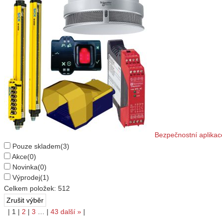
Bezpečnostní aplikac
Pouze skladem
(3)
Akce
(0)
Novinka
(0)
Výprodej
(1)
Celkem položek:
512
|
1
|
2
|
3
…
|
43
další
»
|