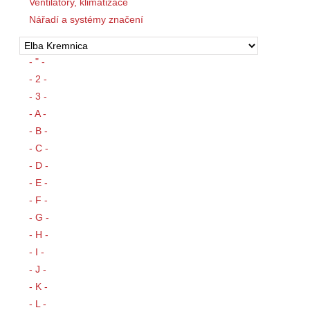
Ventilátory, klimatizace
Nářadí a systémy značení
- " -
- 2 -
- 3 -
- A -
- B -
- C -
- D -
- E -
- F -
- G -
- H -
- I -
- J -
- K -
- L -