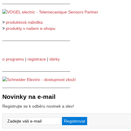
_____________________________
>
produktová nabídka
>
produkty v našem e-shopu
_____________________________
o programu
|
registrace
|
dárky
_____________________________
_____________________________
Novinky na e-mail
Registrujte se k odběru novinek a slev!