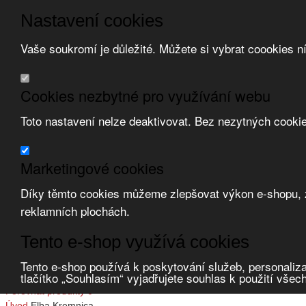
Nastavení cookies
Vaše soukromí je důležité. Můžete si vybrat coookies n
Přeskočit na hlavní obsah
/
Přeskočit na doplňující obsah
Obchodní podmínky
Cookies nezbytné pro využívání webu
Registrace
O nás
Toto nastavení nelze deaktivovat. Bez nezytných cooki
Kontakt
Marketingové cookies
Díky těmto cookies můžeme zlepšovat výkon e-shopu, zo
reklamních plochách.
Tento e-shop využívá cookies
Zvolte měnu:
Tento e-shop používá k poskytování služeb, personaliza
tlačítko „Souhlasím“ vyjadřujete souhlas k použití všec
Přihlásit uživatele
Porovnat produkty
0
Úvod
Elba Kremnica