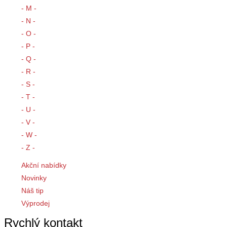
- M -
- N -
- O -
- P -
- Q -
- R -
- S -
- T -
- U -
- V -
- W -
- Z -
Akční nabídky
Novinky
Náš tip
Výprodej
Rychlý kontakt