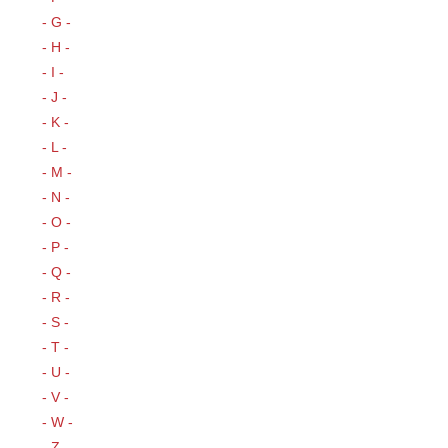
- G -
- H -
- I -
- J -
- K -
- L -
- M -
- N -
- O -
- P -
- Q -
- R -
- S -
- T -
- U -
- V -
- W -
- Z -