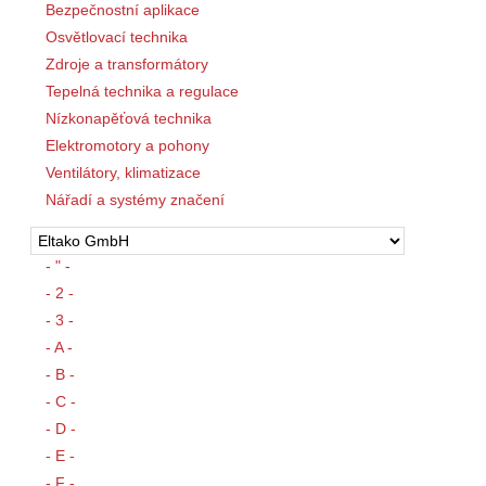
Bezpečnostní aplikace
Osvětlovací technika
Zdroje a transformátory
Tepelná technika a regulace
Nízkonapěťová technika
Elektromotory a pohony
Ventilátory, klimatizace
Nářadí a systémy značení
- " -
- 2 -
- 3 -
- A -
- B -
- C -
- D -
- E -
- F -