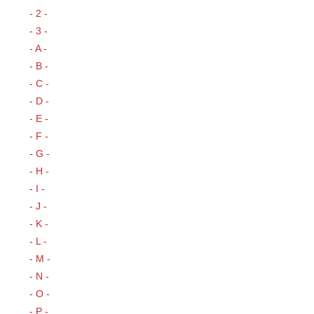
- 2 -
- 3 -
- A -
- B -
- C -
- D -
- E -
- F -
- G -
- H -
- I -
- J -
- K -
- L -
- M -
- N -
- O -
- P -