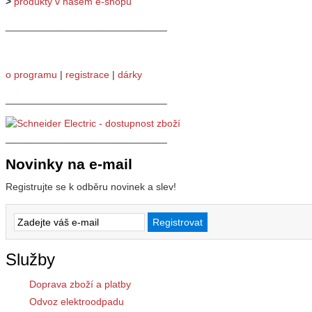
>
produkty v našem e-shopu
_____________________________
o programu
|
registrace
|
dárky
_____________________________
_____________________________
Novinky na e-mail
Registrujte se k odběru novinek a slev!
Služby
Doprava zboží a platby
Odvoz elektroodpadu