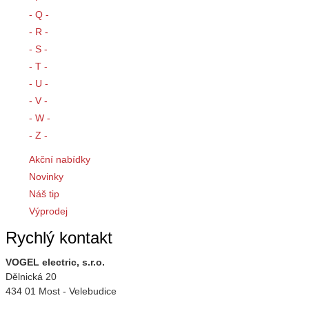
- Q -
- R -
- S -
- T -
- U -
- V -
- W -
- Z -
Akční nabídky
Novinky
Náš tip
Výprodej
Rychlý kontakt
VOGEL electric, s.r.o.
Dělnická 20
434 01 Most - Velebudice