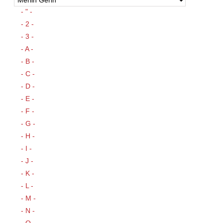
- " -
- 2 -
- 3 -
- A -
- B -
- C -
- D -
- E -
- F -
- G -
- H -
- I -
- J -
- K -
- L -
- M -
- N -
- O -