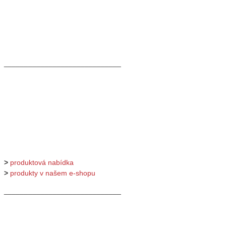
_____________________________
>
produktová nabídka
>
produkty v našem e-shopu
_____________________________