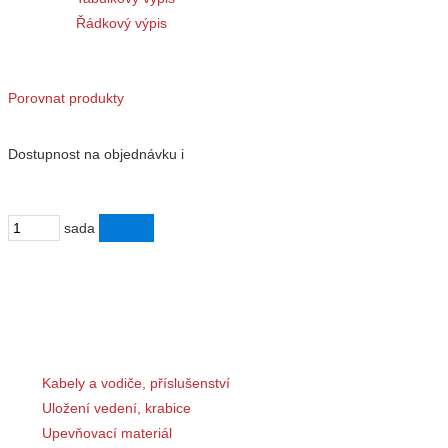
Řádkový výpis
19091 Svorka pro dělení odboček pro 3 v
Porovnat produkty
Dostupnost
na objednávku
i
na dotaz
sada
Doplňující obsah
Kategorie
Výrobci
Kabely a vodiče, příslušenství
Uložení vedení, krabice
Upevňovací materiál