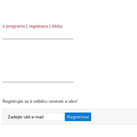
o programu
|
registrace
|
dárky
_____________________________
_____________________________
Novinky na e-mail
Registrujte se k odběru novinek a slev!
Služby