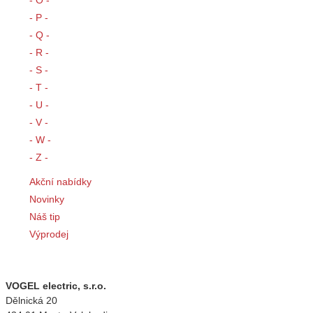
- P -
- Q -
- R -
- S -
- T -
- U -
- V -
- W -
- Z -
Akční nabídky
Novinky
Náš tip
Výprodej
Rychlý kontakt
VOGEL electric, s.r.o.
Dělnická 20