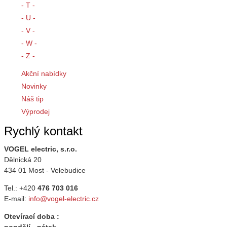
- T -
- U -
- V -
- W -
- Z -
Akční nabídky
Novinky
Náš tip
Výprodej
Rychlý kontakt
VOGEL electric, s.r.o.
Dělnická 20
434 01 Most - Velebudice
Tel.: +420
476 703 016
E-mail:
info@vogel-electric.cz
Otevírací doba :
pondělí - pátek