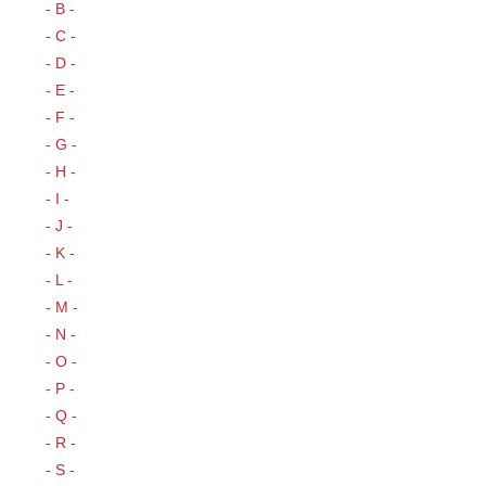
- B -
- C -
- D -
- E -
- F -
- G -
- H -
- I -
- J -
- K -
- L -
- M -
- N -
- O -
- P -
- Q -
- R -
- S -