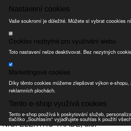
Nastavení cookies
Vaše soukromí je důležité. Můžete si vybrat coookies n
Přeskočit na hlavní obsah
/
Přeskočit na doplňující obsah
Obchodní podmínky
Cookies nezbytné pro využívání webu
Registrace
O nás
Toto nastavení nelze deaktivovat. Bez nezytných cooki
Kontakt
Marketingové cookies
Díky těmto cookies můžeme zlepšovat výkon e-shopu, zo
reklamních plochách.
Zvolte měnu:
Tento e-shop využívá cookies
Přihlásit uživatele
Porovnat produkty
0
Tento e-shop používá k poskytování služeb, personaliza
Úvod
N.G. ELEKTRO TRADE, a.s.
tlačítko „Souhlasím“ vyjadřujete souhlas k použití všec
N.G. ELEKTRO TRADE, a.s.