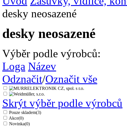
Úvod
Zásuvky, vidlice, ko
desky neosazené
desky neosazené
Výběr podle výrobců:
Loga
Název
Odznačit
/
Označit vše
Skrýt výběr podle výrobců
Pouze skladem
(3)
Akce
(0)
Novinka
(0)