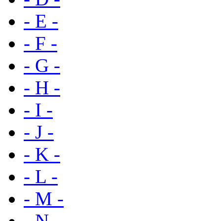
- E -
- F -
- G -
- H -
- I -
- J -
- K -
- L -
- M -
- N -