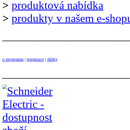
>
produktová nabídka
>
produkty v našem e-shop
______________________
o programu
|
registrace
|
dárky
______________________