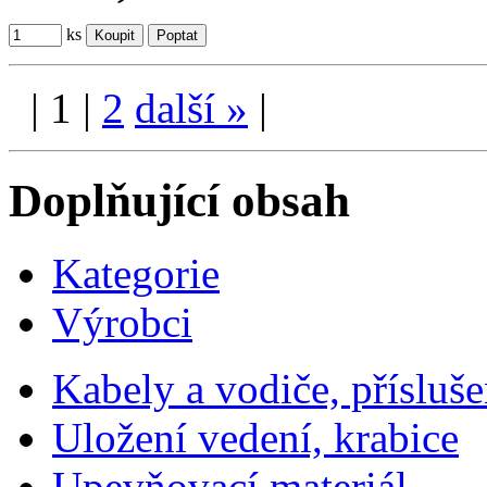
ks
|
1
|
2
další
»
|
Doplňující obsah
Kategorie
Výrobci
Kabely a vodiče, přísluše
Uložení vedení, krabice
Upevňovací materiál