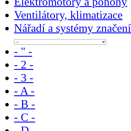
Elektromotory a pohony
Ventilátory, klimatizace
Nářadí a systémy značení
- " -
- 2 -
- 3 -
- A -
- B -
- C -
- D -