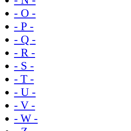
- O -
- P -
- Q -
- R -
- S -
- T -
- U -
- V -
- W -