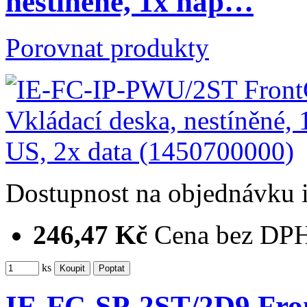
nestíněné, 1x nap…
Porovnat produkty
Dostupnost
na objednávku
246,47 Kč
Cena bez DP
ks
IE-FC-SP-2ST/2D9 Fron