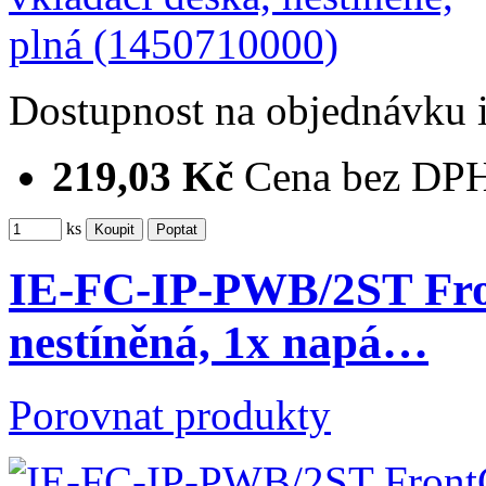
Dostupnost
na objednávku
219,03 Kč
Cena bez DP
ks
IE-FC-IP-PWB/2ST Fro
nestíněná, 1x napá…
Porovnat produkty