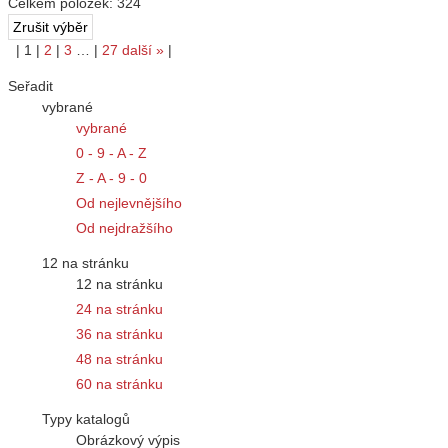
Celkem položek:
324
|
1
|
2
|
3
…
|
27
další
»
|
Seřadit
vybrané
vybrané
0 - 9 - A - Z
Z - A - 9 - 0
Od nejlevnějšího
Od nejdražšího
12 na stránku
12 na stránku
24 na stránku
36 na stránku
48 na stránku
60 na stránku
Typy katalogů
Obrázkový výpis