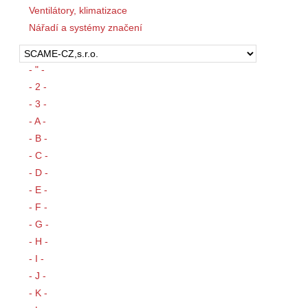
Ventilátory, klimatizace
Nářadí a systémy značení
- " -
- 2 -
- 3 -
- A -
- B -
- C -
- D -
- E -
- F -
- G -
- H -
- I -
- J -
- K -