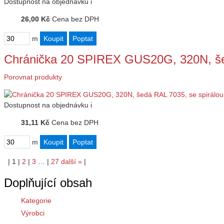
Dostupnost
na objednávku
i
26,00 Kč
Cena bez DPH
m
Chránička 20 SPIREX GUS20G, 320N, še
Porovnat produkty
Dostupnost
na objednávku
i
31,11 Kč
Cena bez DPH
m
|
1
|
2
|
3
…
|
27
další
»
|
Doplňující obsah
Kategorie
Výrobci