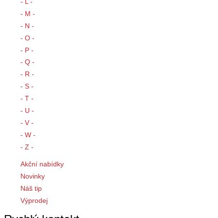
- L -
- M -
- N -
- O -
- P -
- Q -
- R -
- S -
- T -
- U -
- V -
- W -
- Z -
Akční nabídky
Novinky
Náš tip
Výprodej