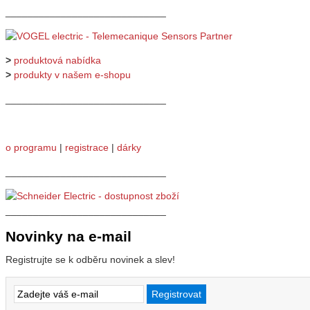
_____________________________
>
produktová nabídka
>
produkty v našem e-shopu
_____________________________
o programu
|
registrace
|
dárky
_____________________________
_____________________________
Novinky na e-mail
Registrujte se k odběru novinek a slev!