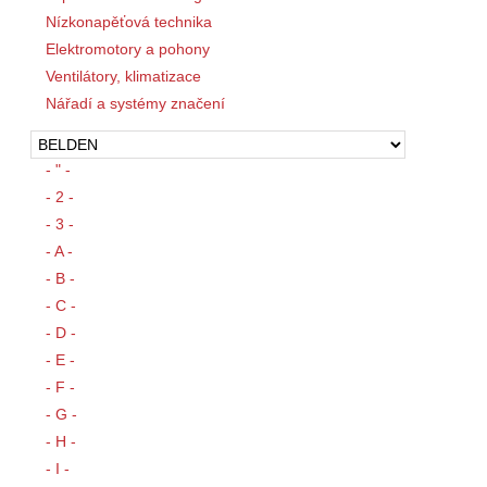
Nízkonapěťová technika
Elektromotory a pohony
Ventilátory, klimatizace
Nářadí a systémy značení
- " -
- 2 -
- 3 -
- A -
- B -
- C -
- D -
- E -
- F -
- G -
- H -
- I -