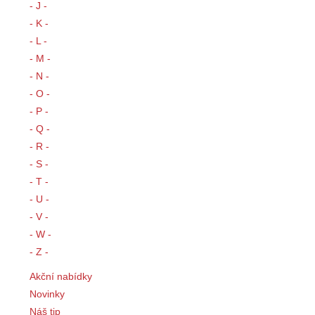
- J -
- K -
- L -
- M -
- N -
- O -
- P -
- Q -
- R -
- S -
- T -
- U -
- V -
- W -
- Z -
Akční nabídky
Novinky
Náš tip