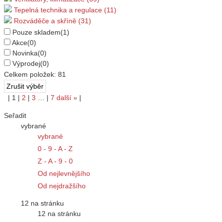
Tepelná technika a regulace (11)
Rozváděče a skříně (31)
Pouze skladem
(1)
Akce
(0)
Novinka
(0)
Výprodej
(0)
Celkem položek:
81
|
1
|
2
|
3
…
|
7
další
»
|
Seřadit
vybrané
vybrané
0 - 9 - A - Z
Z - A - 9 - 0
Od nejlevnějšího
Od nejdražšího
12 na stránku
12 na stránku