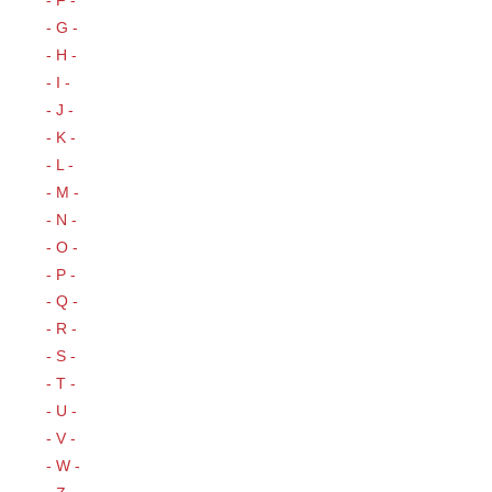
- G -
- H -
- I -
- J -
- K -
- L -
- M -
- N -
- O -
- P -
- Q -
- R -
- S -
- T -
- U -
- V -
- W -